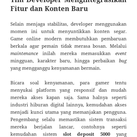
Fitur dan Konten Baru
Selain menjaga stabilitas, developer menggunakan
momen ini untuk menyuntikkan konten segar.
Game online modern membutuhkan pembaruan
berkala agar pemain tidak merasa bosan. Melalui
maintenance
inilah mereka memasukkan
event
mingguan, karakter baru, hingga perbaikan
bug
yang mengganggu kenyamanan bermain.
Bicara soal kenyamanan, para gamer tentu
menyukai platform yang responsif dan mudah
mereka akses kapan saja. Sama halnya seperti
industri hiburan digital lainnya, kemudahan akses
menjadi kunci utama yang memanjakan pengguna.
Pengembang selalu memastikan sistem transaksi
mereka berjalan lancar, contohnya seperti
kemudahan sistem
slot deposit 5000
yang