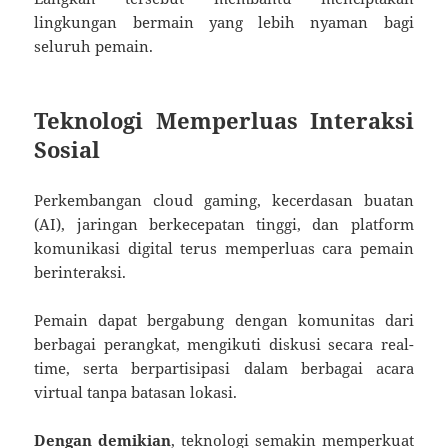
lingkungan bermain yang lebih nyaman bagi
seluruh pemain.
Teknologi Memperluas Interaksi
Sosial
Perkembangan cloud gaming, kecerdasan buatan
(AI), jaringan berkecepatan tinggi, dan platform
komunikasi digital terus memperluas cara pemain
berinteraksi.
Pemain dapat bergabung dengan komunitas dari
berbagai perangkat, mengikuti diskusi secara real-
time, serta berpartisipasi dalam berbagai acara
virtual tanpa batasan lokasi.
Dengan demikian
, teknologi semakin memperkuat