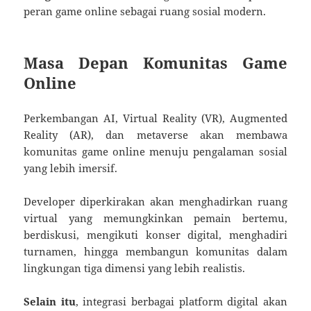
peran game online sebagai ruang sosial modern.
Masa Depan Komunitas Game
Online
Perkembangan AI, Virtual Reality (VR), Augmented
Reality (AR), dan metaverse akan membawa
komunitas game online menuju pengalaman sosial
yang lebih imersif.
Developer diperkirakan akan menghadirkan ruang
virtual yang memungkinkan pemain bertemu,
berdiskusi, mengikuti konser digital, menghadiri
turnamen, hingga membangun komunitas dalam
lingkungan tiga dimensi yang lebih realistis.
Selain itu
, integrasi berbagai platform digital akan