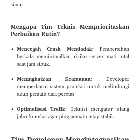
siber.
Mengapa Tim Teknis Memprioritaskan
Perbaikan Rutin?
Mencegah Crash Mendadak:
Pembersihan
berkala meminimalkan risiko server mati total
saat jam sibuk.
Meningkatkan Keamanan:
Developer
memperbarui sistem proteksi untuk melindungi
akun pemain dari peretas.
Optimalisasi Trafik:
Teknisi mengatur ulang
jalur koneksi agar ping pemain tetap stabil.
Tim Developer Mengintegrasikan