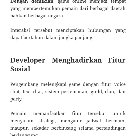
Dengan demikian
, game online menjadi tempat
yang mempertemukan pemain dari berbagai daerah
bahkan berbagai negara.
Interaksi tersebut menciptakan hubungan yang
dapat bertahan dalam jangka panjang.
Developer Menghadirkan Fitur
Sosial
Pengembang melengkapi game dengan fitur voice
chat, text chat, sistem pertemanan, guild, clan, dan
party.
Pemain memanfaatkan fitur tersebut untuk
menyusun strategi, mengatur jadwal bermain,
maupun sekadar berbincang selama pertandingan
berlangsung.