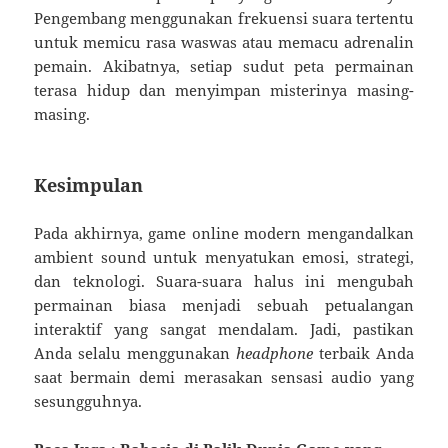
Pengembang menggunakan frekuensi suara tertentu
untuk memicu rasa waswas atau memacu adrenalin
pemain. Akibatnya, setiap sudut peta permainan
terasa hidup dan menyimpan misterinya masing-
masing.
Kesimpulan
Pada akhirnya, game online modern mengandalkan
ambient sound untuk menyatukan emosi, strategi,
dan teknologi. Suara-suara halus ini mengubah
permainan biasa menjadi sebuah petualangan
interaktif yang sangat mendalam. Jadi, pastikan
Anda selalu menggunakan
headphone
terbaik Anda
saat bermain demi merasakan sensasi audio yang
sesungguhnya.