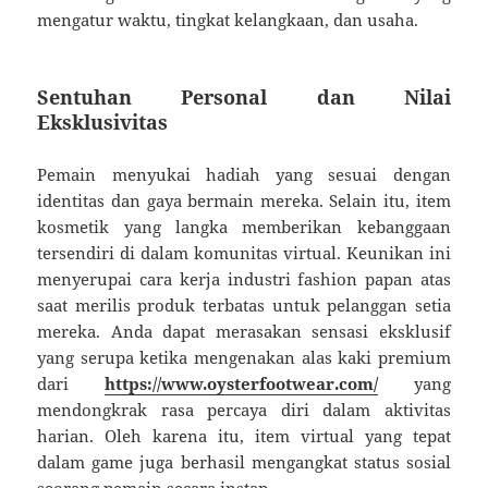
mengatur waktu, tingkat kelangkaan, dan usaha.
Sentuhan Personal dan Nilai
Eksklusivitas
Pemain menyukai hadiah yang sesuai dengan
identitas dan gaya bermain mereka. Selain itu, item
kosmetik yang langka memberikan kebanggaan
tersendiri di dalam komunitas virtual. Keunikan ini
menyerupai cara kerja industri fashion papan atas
saat merilis produk terbatas untuk pelanggan setia
mereka. Anda dapat merasakan sensasi eksklusif
yang serupa ketika mengenakan alas kaki premium
dari
https://www.oysterfootwear.com/
yang
mendongkrak rasa percaya diri dalam aktivitas
harian. Oleh karena itu, item virtual yang tepat
dalam game juga berhasil mengangkat status sosial