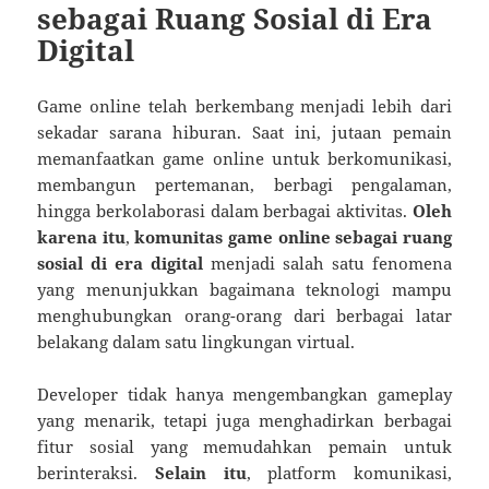
sebagai Ruang Sosial di Era
Digital
Game online telah berkembang menjadi lebih dari
sekadar sarana hiburan. Saat ini, jutaan pemain
memanfaatkan game online untuk berkomunikasi,
membangun pertemanan, berbagi pengalaman,
hingga berkolaborasi dalam berbagai aktivitas.
Oleh
karena itu
,
komunitas game online sebagai ruang
sosial di era digital
menjadi salah satu fenomena
yang menunjukkan bagaimana teknologi mampu
menghubungkan orang-orang dari berbagai latar
belakang dalam satu lingkungan virtual.
Developer tidak hanya mengembangkan gameplay
yang menarik, tetapi juga menghadirkan berbagai
fitur sosial yang memudahkan pemain untuk
berinteraksi.
Selain itu
, platform komunikasi,