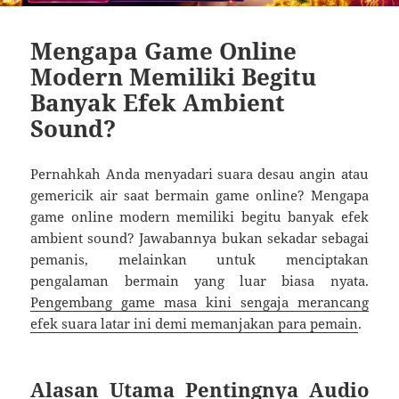
Mengapa Game Online
Modern Memiliki Begitu
Banyak Efek Ambient
Sound?
Pernahkah Anda menyadari suara desau angin atau
gemericik air saat bermain game online? Mengapa
game online modern memiliki begitu banyak efek
ambient sound? Jawabannya bukan sekadar sebagai
pemanis, melainkan untuk menciptakan
pengalaman bermain yang luar biasa nyata.
Pengembang game masa kini sengaja merancang
efek suara latar ini demi memanjakan para pemain
.
Alasan Utama Pentingnya Audio