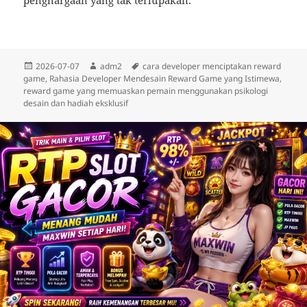
penghargaan yang tak terlupakan.
Diposkan
Penulis
Tag
2026-07-07
adm2
cara developer menciptakan reward
pada
game
,
Rahasia Developer Mendesain Reward Game yang Istimewa
,
reward game yang memuaskan pemain menggunakan psikologi
desain dan hadiah eksklusif