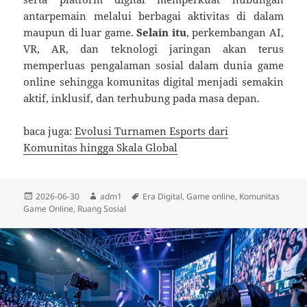
antarpemain melalui berbagai aktivitas di dalam
maupun di luar game.
Selain itu
, perkembangan AI,
VR, AR, dan teknologi jaringan akan terus
memperluas pengalaman sosial dalam dunia game
online sehingga komunitas digital menjadi semakin
aktif, inklusif, dan terhubung pada masa depan.
baca juga:
Evolusi Turnamen Esports dari
Komunitas hingga Skala Global
Diposkan
Penulis
Tag
2026-06-30
adm1
Era Digital
,
Game online
,
Komunitas
pada
Game Online
,
Ruang Sosial