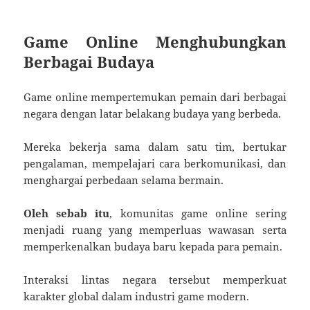
Game Online Menghubungkan
Berbagai Budaya
Game online mempertemukan pemain dari berbagai
negara dengan latar belakang budaya yang berbeda.
Mereka bekerja sama dalam satu tim, bertukar
pengalaman, mempelajari cara berkomunikasi, dan
menghargai perbedaan selama bermain.
Oleh sebab itu
, komunitas game online sering
menjadi ruang yang memperluas wawasan serta
memperkenalkan budaya baru kepada para pemain.
Interaksi lintas negara tersebut memperkuat
karakter global dalam industri game modern.