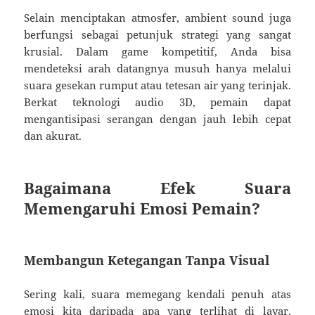
Selain menciptakan atmosfer, ambient sound juga
berfungsi sebagai petunjuk strategi yang sangat
krusial. Dalam game kompetitif, Anda bisa
mendeteksi arah datangnya musuh hanya melalui
suara gesekan rumput atau tetesan air yang terinjak.
Berkat teknologi audio 3D, pemain dapat
mengantisipasi serangan dengan jauh lebih cepat
dan akurat.
Bagaimana Efek Suara
Memengaruhi Emosi Pemain?
Membangun Ketegangan Tanpa Visual
Sering kali, suara memegang kendali penuh atas
emosi kita daripada apa yang terlihat di layar.