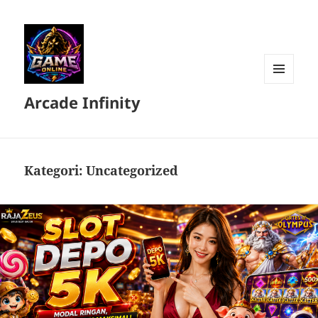
MENU
Arcade Infinity
DAN
WIDGET
Kategori:
Uncategorized