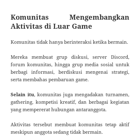
Komunitas Mengembangkan
Aktivitas di Luar Game
Komunitas tidak hanya berinteraksi ketika bermain.
Mereka membuat grup diskusi, server Discord,
forum komunitas, hingga grup media sosial untuk
berbagi informasi, berdiskusi mengenai strategi,
serta membahas pembaruan game.
Selain itu
, komunitas juga mengadakan turnamen,
gathering, kompetisi kreatif, dan berbagai kegiatan
yang mempererat hubungan antaranggota.
Aktivitas tersebut membuat komunitas tetap aktif
meskipun anggota sedang tidak bermain.