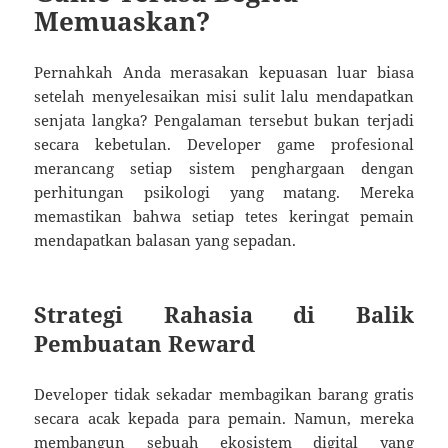
Memuaskan?
Pernahkah Anda merasakan kepuasan luar biasa
setelah menyelesaikan misi sulit lalu mendapatkan
senjata langka? Pengalaman tersebut bukan terjadi
secara kebetulan. Developer game profesional
merancang setiap sistem penghargaan dengan
perhitungan psikologi yang matang. Mereka
memastikan bahwa setiap tetes keringat pemain
mendapatkan balasan yang sepadan.
Strategi Rahasia di Balik
Pembuatan Reward
Developer tidak sekadar membagikan barang gratis
secara acak kepada para pemain. Namun, mereka
membangun sebuah ekosistem digital yang