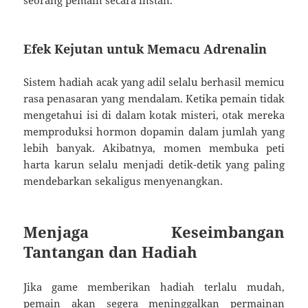
seorang pemain secara instan.
Efek Kejutan untuk Memacu Adrenalin
Sistem hadiah acak yang adil selalu berhasil memicu
rasa penasaran yang mendalam. Ketika pemain tidak
mengetahui isi di dalam kotak misteri, otak mereka
memproduksi hormon dopamin dalam jumlah yang
lebih banyak. Akibatnya, momen membuka peti
harta karun selalu menjadi detik-detik yang paling
mendebarkan sekaligus menyenangkan.
Menjaga Keseimbangan
Tantangan dan Hadiah
Jika game memberikan hadiah terlalu mudah,
pemain akan segera meninggalkan permainan